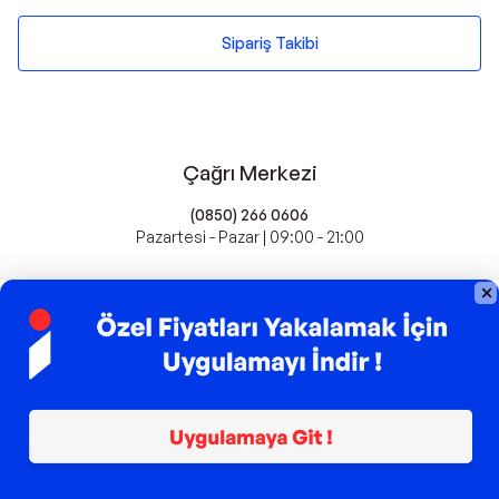
Sipariş Takibi
Çağrı Merkezi
(0850) 266 0606
Pazartesi - Pazar | 09:00 - 21:00
idefix'te Satış Yapın
Popüler Markalar
Farmasi
Xiaomi
Fissler
Kawai
Hankook
Lavazza
Fashcolle
Pro Plan