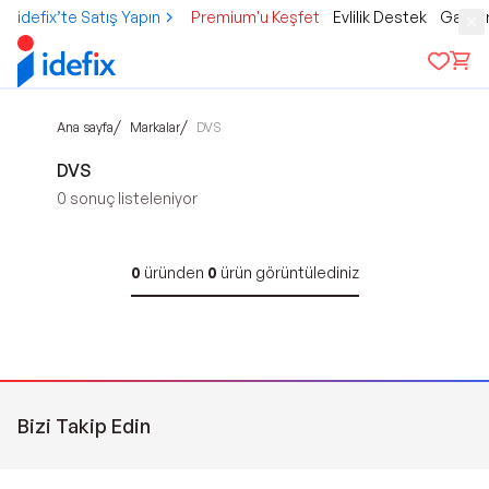
idefix’te Satış Yapın
Premium'u Keşfet
Evlilik Destek
Gamer
/
/
Ana sayfa
Markalar
DVS
DVS
0
sonuç listeleniyor
0
üründen
0
ürün görüntülediniz
Bizi Takip Edin