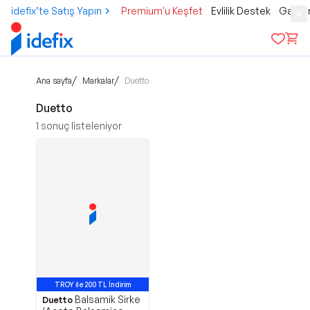
idefix’te Satış Yapın
Premium'u Keşfet
Evlilik Destek
Gamer
/
/
Ana sayfa
Markalar
Duetto
Duetto
1
sonuç listeleniyor
TROY ile 200 TL İndirim
Balsamik Sirke
Duetto