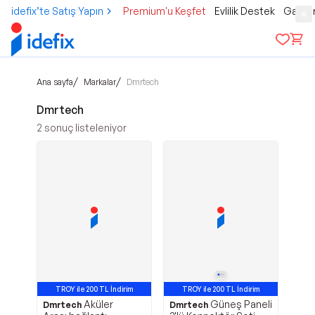
idefix’te Satış Yapın
Premium'u Keşfet
Evlilik Destek
Gamer
/
/
Ana sayfa
Markalar
Dmrtech
Dmrtech
2
sonuç listeleniyor
TROY ile 200 TL İndirim
TROY ile 200 TL İndirim
Aküler
Güneş Paneli
Dmrtech
Dmrtech