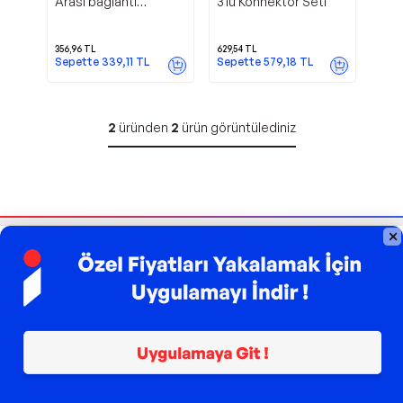
Arası bağlantı
3'lü Konnektör Seti
Kablosu 25mm 30 Cm
Set
356,96
TL
629,54
TL
Sepette
339,11
TL
Sepette
579,18
TL
2
üründen
2
ürün görüntülediniz
Bizi Takip Edin
Sipariş Takibi