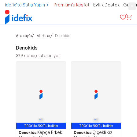
idefix’te Satış Yapın
Premium'u Keşfet
Evlilik Destek
Gamer
/
/
Ana sayfa
Markalar
Denokids
Denokids
379
sonuç listeleniyor
TROY ile 200 TL İndirim
TROY ile 200 TL İndirim
Kepçe Erkek
Çiçekli Kız
Denokids
Denokids