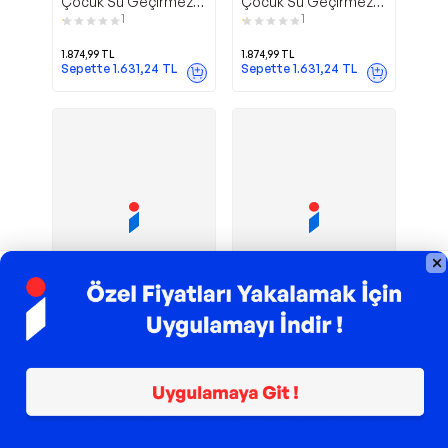
Çocuk Su Geçirmez
Çocuk Su Geçirmez
Yağmur Tulumu
Yağmur Tulumu
1
1
1.874,99
TL
1.874,99
TL
Sepette
1.631,24
TL
Sepette
1.631,24
TL
TROY ile 200 TL İndirim
TROY ile 200 TL İndirim
İnşaat
Sevimli
Denokids
Denokids
Araçları Erkek Çocuk
Arabalar Erkek Çocuk
Gri Yağmur Botu
Uzun Kollu Sweatshirt
1
1
2.187,49
TL
624,99
TL
Sepette
1.837,49
TL
Sepette
543,74
TL