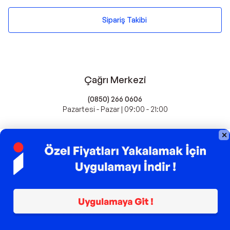
Sipariş Takibi
Çağrı Merkezi
(0850) 266 0606
Pazartesi - Pazar | 09:00 - 21:00
idefix'te Satış Yapın
Popüler Markalar
Farmasi
Xiaomi
Fissler
Kawai
Hankook
Lavazza
Fashcolle
Pro Plan