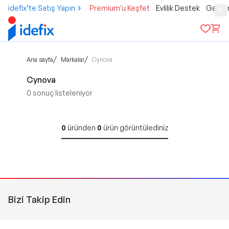
idefix’te Satış Yapın
Premium'u Keşfet
Evlilik Destek
Gamer
/
/
Ana sayfa
Markalar
Cynova
Cynova
0
sonuç listeleniyor
0
üründen
0
ürün görüntülediniz
Bizi Takip Edin