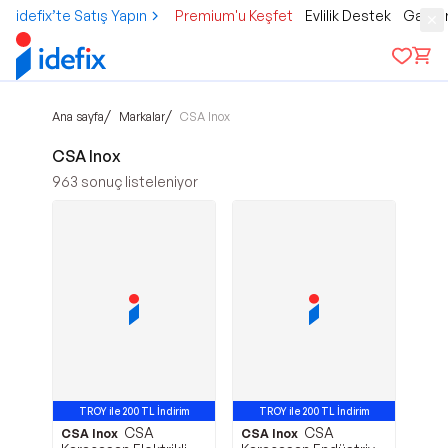
idefix’te Satış Yapın
Premium'u Keşfet
Evlilik Destek
Gamer
/
/
Ana sayfa
Markalar
CSA Inox
CSA Inox
963
sonuç listeleniyor
TROY ile 200 TL İndirim
TROY ile 200 TL İndirim
CSA
CSA
CSA Inox
CSA Inox