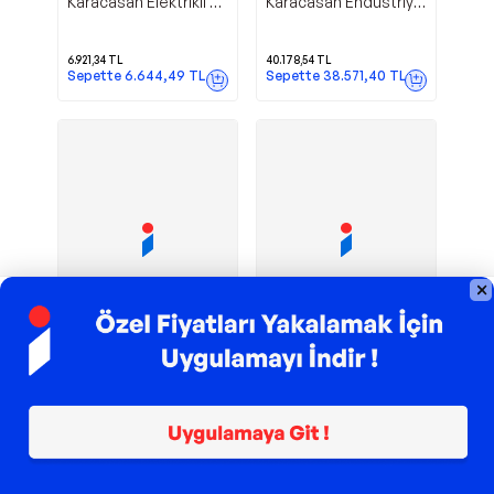
Karacasan Elektrikli 8
Karacasan Endüstriyel
Dilim Döküm Tost
Mayalandırma Kabini
Makinesi
10 Tepsi Kapasiteli
6.921,34
TL
40.178,54
TL
Sepette
6.644,49
TL
Sepette
38.571,40
TL
TROY ile 200 TL İndirim
TROY ile 200 TL İndirim
CSA
CSA
CSA Inox
CSA Inox
Karacasan Elektrikli
Karacasan Elektrikli
Döküm Çubuk Waffle
Döküm Kare Waffle
Makinesi 3 Lü
Makinesi 2 Li
9.643,06
TL
9.643,06
TL
Sepette
9.257,34
TL
Sepette
9.257,34
TL