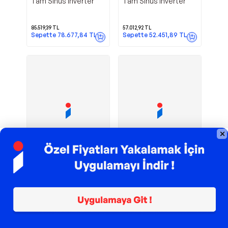
Tam Sinüs Inverter
Tam Sinüs Inverter
85.519,39
TL
57.012,92
TL
Sepette
78.677,84
TL
Sepette
52.451,89
TL
Sponsorlu
Sponsorlu
TROY ile 200 TL İndirim
TROY ile 200 TL İndirim
DC-AC 48V
48V 700W Tam
Cotek
Cotek
1000W (Rack Mounth)
Sinüs Inverter
Tam Sinüs Inverter
52.685,94
TL
25.655,81
TL
Sepette
48.471,06
TL
Sepette
23.603,35
TL