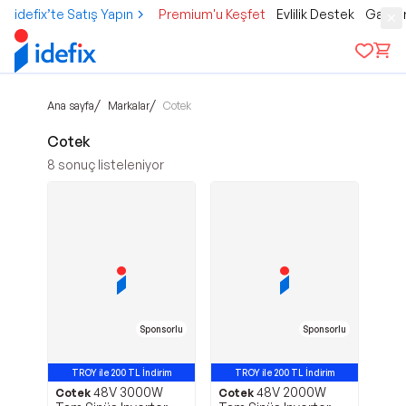
idefix’te Satış Yapın
Premium'u Keşfet
Evlilik Destek
Gamer
/
/
Ana sayfa
Markalar
Cotek
Cotek
8
sonuç listeleniyor
Sponsorlu
Sponsorlu
TROY ile 200 TL İndirim
TROY ile 200 TL İndirim
48V 3000W
48V 2000W
Cotek
Cotek