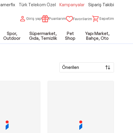
amerfix
Türk Telekom Özel
Kampanyalar
Sipariş Takibi
Giriş yap
Puanlarım
Sepetim
Favorilerim
Spor,
Süpermarket,
Pet
Yapı Market,
Outdoor
Gıda, Temizlik
Shop
Bahçe, Oto
Önerilen