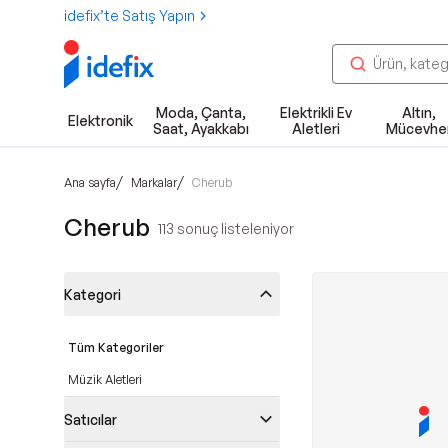
idefix’te Satış Yapın
Moda, Çanta,
Elektrikli Ev
Altın,
Elektronik
Saat, Ayakkabı
Aletleri
Mücevhe
/
/
Ana sayfa
Markalar
Cherub
Cherub
113
sonuç listeleniyor
Kategori
Tüm Kategoriler
Müzik Aletleri
Satıcılar