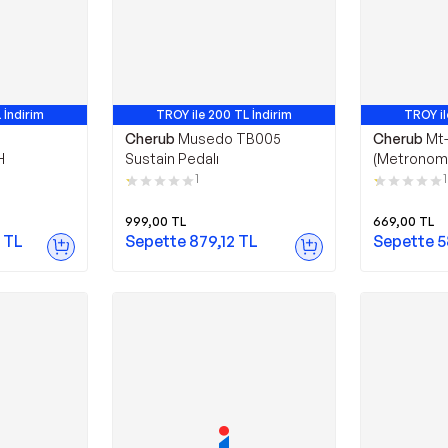
 İndirim
TROY ile 200 TL İndirim
TROY il
Cherub
Musedo TB005
Cherub
Mt
H
Sustain Pedalı
(Metronom 
Aleti),Met
1
1
Akord (Met
999,00
TL
669,00
TL
TL
Sepette
879,12
TL
Sepette
5