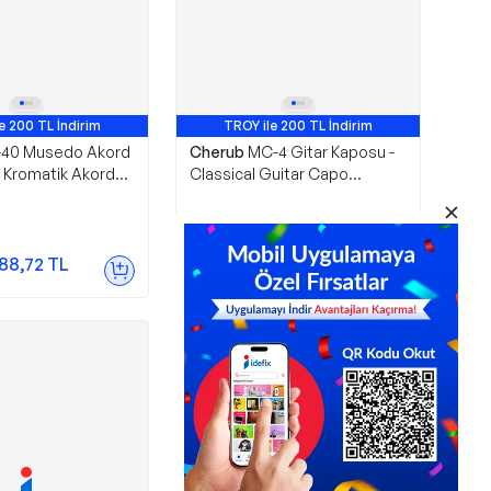
e 200 TL İndirim
TROY ile 200 TL İndirim
-40 Musedo Akord
Cherub
MC-4 Gitar Kaposu -
Kromatik Akord
Classical Guitar Capo
ro , Mt-40, Musedo
MUSEDO
rono
325,00
TL
88,72
TL
Sepette
286,00
TL