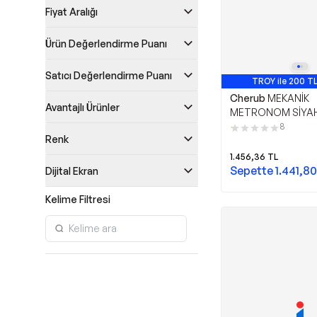
Fiyat Aralığı
Ürün Değerlendirme Puanı
Satıcı Değerlendirme Puanı
TROY ile 200 TL
Cherub
MEKANİK
Avantajlı Ürünler
METRONOM SİYA
8
Renk
1.456,36
TL
Sepette
1.441,80
Dijital Ekran
Kelime Filtresi