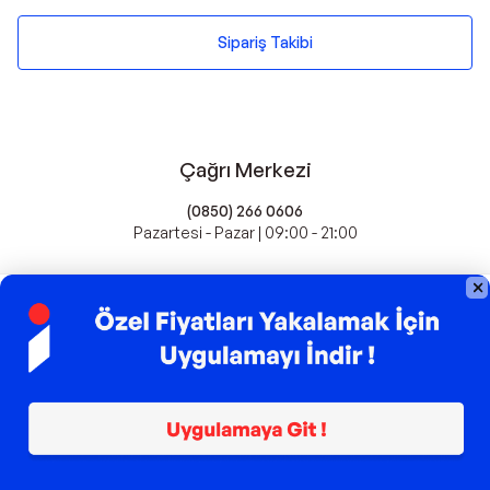
Sipariş Takibi
Çağrı Merkezi
(0850) 266 0606
Pazartesi - Pazar | 09:00 - 21:00
idefix'te Satış Yapın
Popüler Markalar
Farmasi
Xiaomi
Fissler
Kawai
Hankook
Lavazza
Fashcolle
Pro Plan