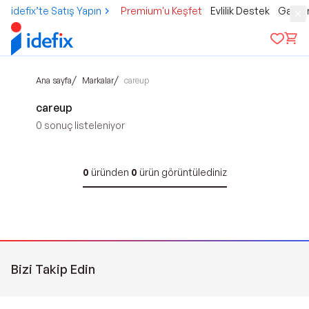
idefix’te Satış Yapın
Premium'u Keşfet
Evlilik Destek
Gamer
/
/
Ana sayfa
Markalar
careup
careup
0
sonuç listeleniyor
0
üründen
0
ürün görüntülediniz
Bizi Takip Edin