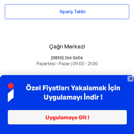
Sipariş Takibi
Çağrı Merkezi
(0850) 266 0606
Pazartesi - Pazar | 09:00 - 21:00
idefix'te Satış Yapın
Popüler Markalar
Farmasi
Xiaomi
Fissler
Kawai
Hankook
Lavazza
Fashcolle
Pro Plan