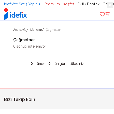
idefix’te Satış Yapın
Premium'u Keşfet
Evlilik Destek
Gamer
/
/
Ana sayfa
Markalar
Çağmetsan
Çağmetsan
0
sonuç listeleniyor
0
üründen
0
ürün görüntülediniz
Bizi Takip Edin