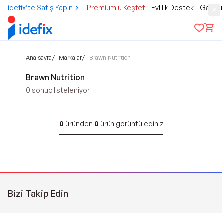
idefix’te Satış Yapın
Premium'u Keşfet
Evlilik Destek
Gamer
/
/
Ana sayfa
Markalar
Brawn Nutrition
Brawn Nutrition
0
sonuç listeleniyor
0
üründen
0
ürün görüntülediniz
Bizi Takip Edin