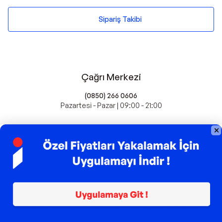
Sipariş Takibi
Çağrı Merkezi
(0850) 266 0606
Pazartesi - Pazar | 09:00 - 21:00
idefix'te Satış Yapın
Popüler Markalar
Farmasi
Xiaomi
Fissler
Kawai
Hankook
Lavazza
Fashcolle
Pro Plan