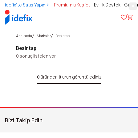
idefix’te Satış Yapın
Premium'u Keşfet
Evlilik Destek
Gamer
/
/
Ana sayfa
Markalar
Besintaş
Besintaş
0
sonuç listeleniyor
0
üründen
0
ürün görüntülediniz
Bizi Takip Edin