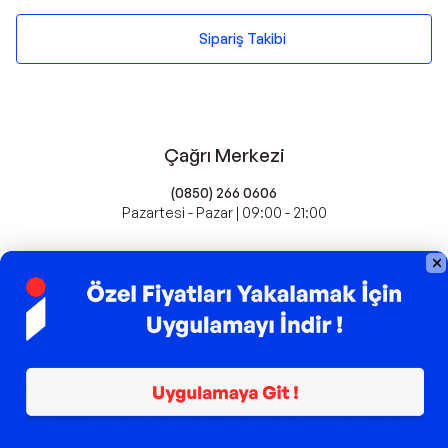
Sipariş Takibi
Çağrı Merkezi
(0850) 266 0606
Pazartesi - Pazar | 09:00 - 21:00
idefix'te Satış Yapın
Popüler Markalar
Farmasi
Xiaomi
Fissler
Kawai
Hankook
Lavazza
Fashcolle
Pro Plan