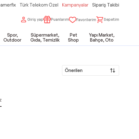
amerfix
Türk Telekom Özel
Kampanyalar
Sipariş Takibi
Giriş yap
Puanlarım
Sepetim
Favorilerim
Spor,
Süpermarket,
Pet
Yapı Market,
Outdoor
Gıda, Temizlik
Shop
Bahçe, Oto
Önerilen
z