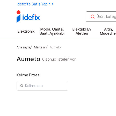
idefix’te Satış Yapın
Moda, Çanta,
Elektrikli Ev
Altın,
Elektronik
Saat, Ayakkabı
Aletleri
Mücevhe
/
/
Ana sayfa
Markalar
Aumeto
Aumeto
0
sonuç listeleniyor
Kelime Filtresi