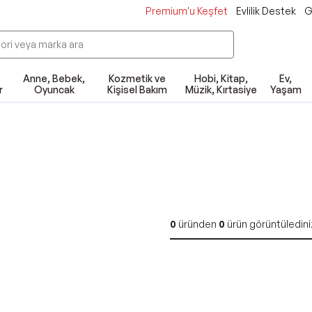
Premium'u Keşfet
Evlilik Destek
G
Anne, Bebek,
Kozmetik ve
Hobi, Kitap,
Ev,
r
Oyuncak
Kişisel Bakım
Müzik, Kırtasiye
Yaşam
0
üründen
0
ürün görüntüledini