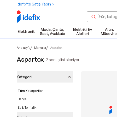
idefix’te Satış Yapın
Moda, Çanta,
Elektrikli Ev
Altın,
Elektronik
Saat, Ayakkabı
Aletleri
Mücevhe
/
/
Ana sayfa
Markalar
Aspartox
Aspartox
2
sonuç listeleniyor
Kategori
Tüm Kategoriler
Bahçe
Ev & Temizlik