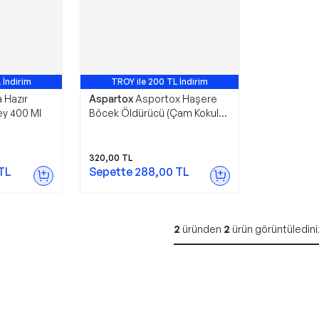
 İndirim
TROY ile 200 TL İndirim
a Hazır
Aspartox
Asportox Haşere
ey 400 Ml
Böcek Öldürücü (Çam Kokulu)
500 Ml 1 Adet
320,00
TL
TL
Sepette
288,00
TL
2
üründen
2
ürün görüntüledini