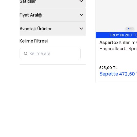
Satıcılar
Fiyat Aralığı
Avantajlı Ürünler
TROY ile 200 TL
Kelime Filtresi
Aspartox
Kullanım
Haşere İlacı Ul Spr
525,00
TL
Sepette
472,50