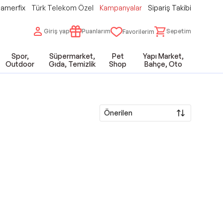
amerfix
Türk Telekom Özel
Kampanyalar
Sipariş Takibi
Giriş yap
Puanlarım
Sepetim
Favorilerim
Spor,
Süpermarket,
Pet
Yapı Market,
Outdoor
Gıda, Temizlik
Shop
Bahçe, Oto
Önerilen