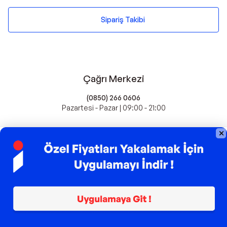
Sipariş Takibi
Çağrı Merkezi
(0850) 266 0606
Pazartesi - Pazar | 09:00 - 21:00
idefix'te Satış Yapın
Popüler Markalar
Farmasi
Xiaomi
Fissler
Kawai
Hankook
Lavazza
Fashcolle
Pro Plan