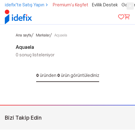
idefix’te Satış Yapın
Premium'u Keşfet
Evlilik Destek
Gamer
/
/
Ana sayfa
Markalar
Aquaela
Aquaela
0
sonuç listeleniyor
0
üründen
0
ürün görüntülediniz
Bizi Takip Edin