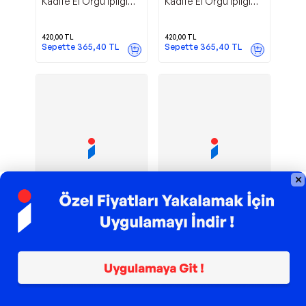
Kadife El Örgü Ipliği
Kadife El Örgü Ipliği
310 Bal Köpüğü
414 Azur
420,00
TL
420,00
TL
Sepette
365,40
TL
Sepette
365,40
TL
TROY ile 200 TL İndirim
TROY ile 200 TL İndirim
Superlana Maxi
5 Adet Velluto
Alize
Alize
El Örgü Ipi Yün Yumak
Kadife El Örgü Ipliği
Jaspe Sütlü Kahve
532 Çam Yeşili
1
803
185,00
TL
420,00
TL
Sepette
160,95
TL
Sepette
365,40
TL