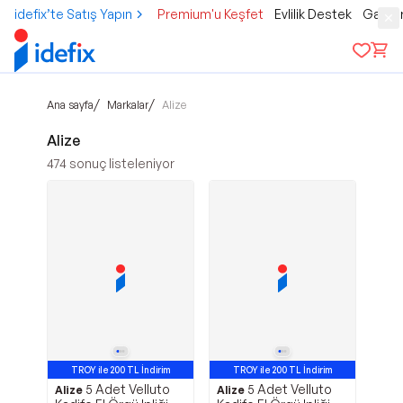
idefix’te Satış Yapın
Premium'u Keşfet
Evlilik Destek
Gamer
/
/
Ana sayfa
Markalar
Alize
Alize
474
sonuç listeleniyor
TROY ile 200 TL İndirim
TROY ile 200 TL İndirim
5 Adet Velluto
5 Adet Velluto
Alize
Alize