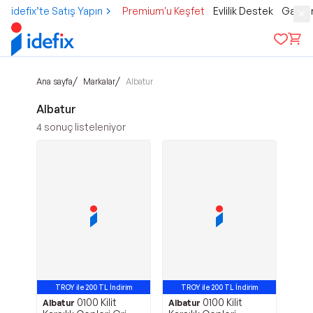
idefix’te Satış Yapın
Premium'u Keşfet
Evlilik Destek
Gamer
/
/
Ana sayfa
Markalar
Albatur
Albatur
4
sonuç listeleniyor
TROY ile 200 TL İndirim
TROY ile 200 TL İndirim
0100 Kilit
0100 Kilit
Albatur
Albatur