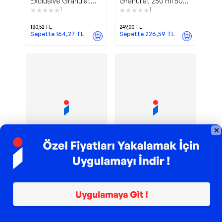
Exclusive Granulat
Granullat 250 ml 500 -
250 ml.
800 micron
1
1
180,52
TL
249,00
TL
Sepette
164,27
TL
Sepette
226,59
TL
TROY ile 200 TL İndirim
TROY ile 200 TL İndirim
Spirulina Garlic
Gammarus
Ahm
Ahm
Sarımsaklı 250 ml
Turtle Food 1000 ml
189,20
TL
1.437,68
TL
Sepette
172,17
TL
Sepette
1.322,67
TL