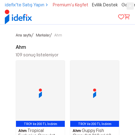
idefix’te Satış Yapın
Premium'u Keşfet
Evlilik Destek
Gamer
/
/
Ana sayfa
Markalar
Ahm
Ahm
109
sonuç listeleniyor
TROY ile 200 TL İndirim
TROY ile 200 TL İndirim
Tropical
Guppy Fish
Ahm
Ahm