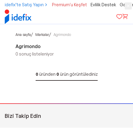
idefix’te Satış Yapın
Premium'u Keşfet
Evlilik Destek
Gamer
/
/
Ana sayfa
Markalar
Agrimondo
Agrimondo
0
sonuç listeleniyor
0
üründen
0
ürün görüntülediniz
Bizi Takip Edin