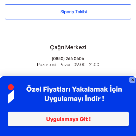
Sipariş Takibi
Çağrı Merkezi
(0850) 266 0606
Pazartesi - Pazar | 09:00 - 21:00
idefix'te Satış Yapın
Popüler Markalar
Farmasi
Xiaomi
Fissler
Kawai
Hankook
Lavazza
Fashcolle
Pro Plan