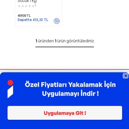
Sucuk 1 Kg
1
459,00
TL
Sepette
413,10
TL
1
üründen
1
ürün görüntülediniz
Bizi Takip Edin
Sipariş Takibi