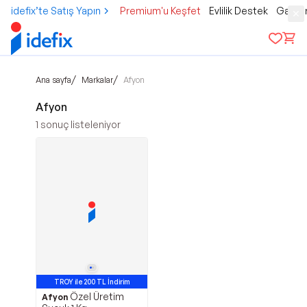
idefix’te Satış Yapın
Premium'u Keşfet
Evlilik Destek
Gamer
/
/
Ana sayfa
Markalar
Afyon
Afyon
1
sonuç listeleniyor
TROY ile 200 TL İndirim
Özel Üretim
Afyon