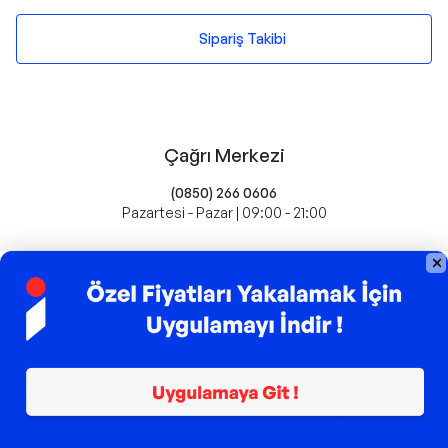
Sipariş Takibi
Çağrı Merkezi
(0850) 266 0606
Pazartesi - Pazar | 09:00 - 21:00
idefix'te Satış Yapın
Popüler Markalar
Farmasi
Xiaomi
Fissler
Kawai
Hankook
Lavazza
Fashcolle
Pro Plan