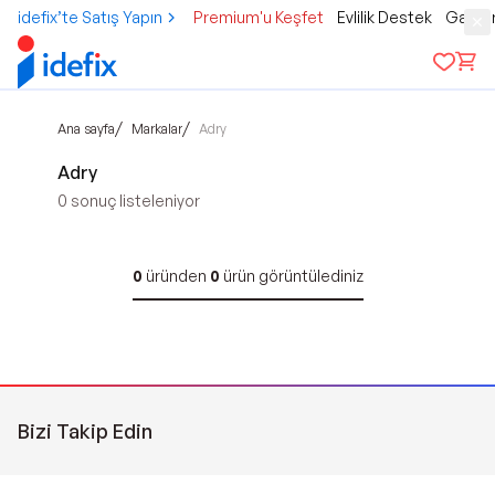
idefix’te Satış Yapın
Premium'u Keşfet
Evlilik Destek
Gamer
/
/
Ana sayfa
Markalar
Adry
Adry
0
sonuç listeleniyor
0
üründen
0
ürün görüntülediniz
Bizi Takip Edin