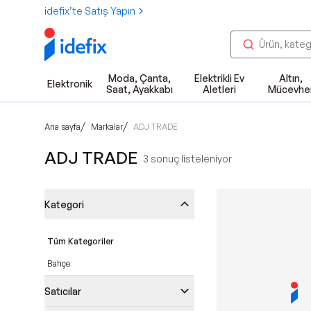
idefix’te Satış Yapın
Moda, Çanta,
Elektrikli Ev
Altın,
Elektronik
Saat, Ayakkabı
Aletleri
Mücevhe
/
/
Ana sayfa
Markalar
ADJ TRADE
ADJ TRADE
3
sonuç listeleniyor
Kategori
Tüm Kategoriler
Bahçe
Satıcılar