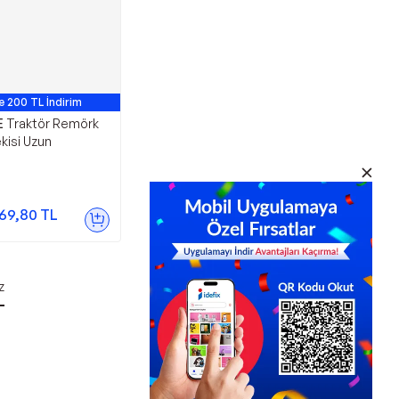
e 200 TL İndirim
E
Traktör Remörk
kisi Uzun
69,80
TL
z