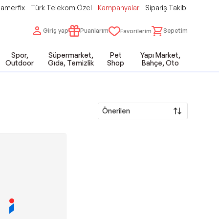
amerfix
Türk Telekom Özel
Kampanyalar
Sipariş Takibi
Giriş yap
Puanlarım
Sepetim
Favorilerim
Spor,
Süpermarket,
Pet
Yapı Market,
Outdoor
Gıda, Temizlik
Shop
Bahçe, Oto
Önerilen