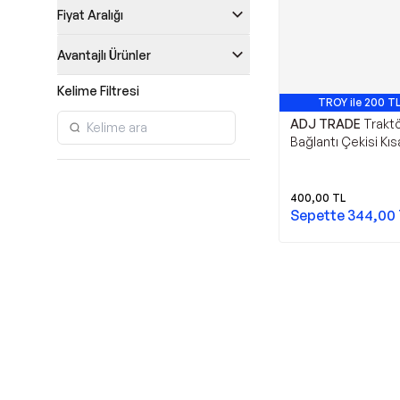
Fiyat Aralığı
Avantajlı Ürünler
Kelime Filtresi
TROY ile 200 TL
ADJ TRADE
Trakt
Bağlantı Çekisi Kıs
400,00
TL
Sepette
344,00