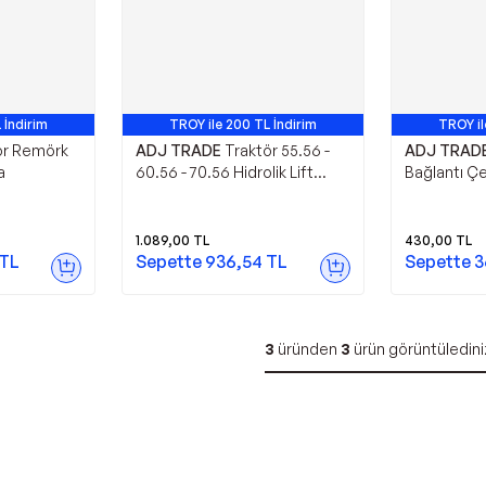
 İndirim
TROY ile 200 TL İndirim
TROY il
ör Remörk
ADJ TRADE
Traktör 55.56 -
ADJ TRAD
a
60.56 - 70.56 Hidrolik Lift
Bağlantı Çe
Otomatik Mandalı 5089956 -
5088770
1.089,00
TL
430,00
TL
TL
Sepette
936,54
TL
Sepette
3
3
üründen
3
ürün görüntüledini