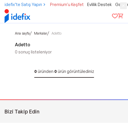
idefix’te Satış Yapın
Premium'u Keşfet
Evlilik Destek
Gamer
/
/
Ana sayfa
Markalar
Adetto
Adetto
0
sonuç listeleniyor
0
üründen
0
ürün görüntülediniz
Bizi Takip Edin