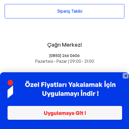
Sipariş Takibi
Çağrı Merkezi
(0850) 266 0606
Pazartesi - Pazar | 09:00 - 21:00
idefix'te Satış Yapın
Popüler Markalar
Farmasi
Xiaomi
Fissler
Kawai
Hankook
Lavazza
Fashcolle
Pro Plan