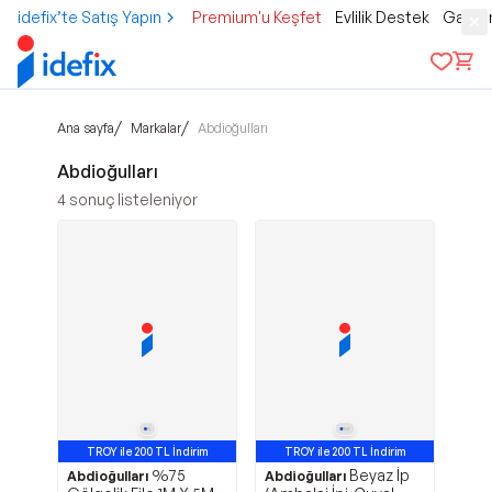
idefix’te Satış Yapın
Premium'u Keşfet
Evlilik Destek
Gamer
/
/
Ana sayfa
Markalar
Abdioğulları
Abdioğulları
4
sonuç listeleniyor
TROY ile 200 TL İndirim
TROY ile 200 TL İndirim
%75
Beyaz İp
Abdioğulları
Abdioğulları