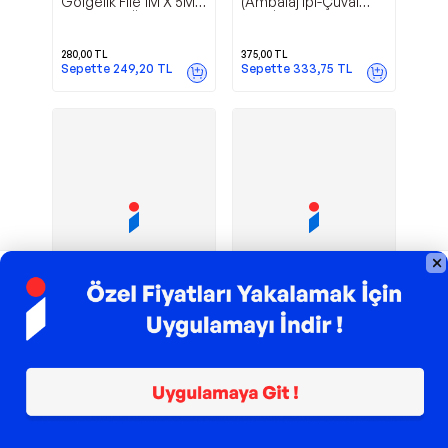
Gölgelik File 1M X 5M
(Ambalaj İpi-Çuval
Bahçe Çit Örtüsü
Ağız İpi)(1 Kg)
Meyve Ağacı Örtüsü
280,00
TL
375,00
TL
Sepette
249,20
TL
Sepette
333,75
TL
TROY ile 200 TL İndirim
TROY ile 200 TL İndirim
%75
%75
Abdioğulları
Abdioğulları
Gölgelik File 1M X 8M
Gölgelik File 1M X 12M
Bahçe Çit Örtüsü
Bahçe Çit Örtüsü
Meyve Ağacı Örtüsü
Meyve Ağacı Örtüsü
980,00
TL
550,00
TL
Sepette
872,20
TL
Sepette
489,50
TL