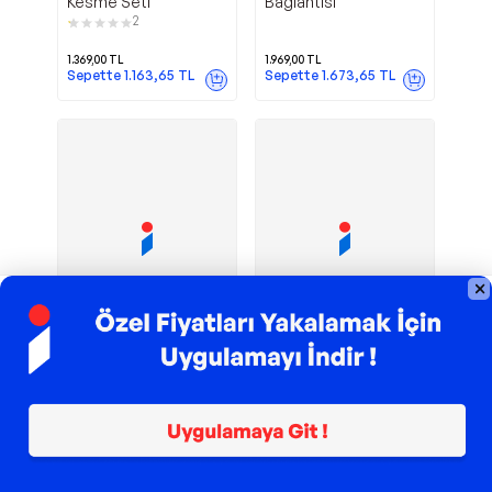
Kesme Seti
Bağlantısı
2
1.369,00
TL
1.969,00
TL
Sepette
1.163,65
TL
Sepette
1.673,65
TL
TROY ile 200 TL İndirim
TROY ile 200 TL İndirim
S724 Aksesuar
3000 130 Watt
Dremel
Dremel
Seti 150 Parça
El Motoru - 15
Aksesuarlı
2.399,00
TL
3.899,00
TL
Sepette
2.063,14
TL
Sepette
3.314,15
TL