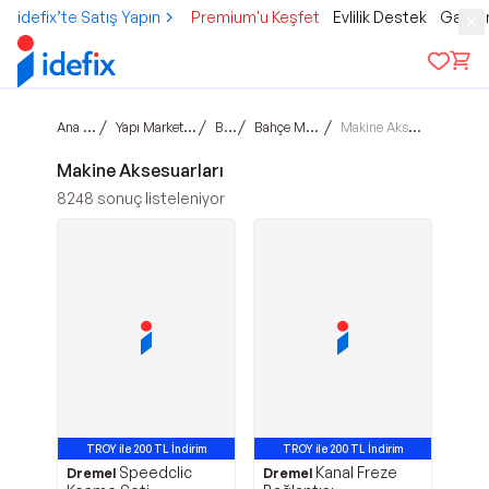
idefix’te Satış Yapın
Premium'u Keşfet
Evlilik Destek
Gamer
Ana sayfa
/
/
/
/
Yapı Market & Bahçe
Bahçe
Bahçe Makineleri
Makine Aksesuarları
Makine Aksesuarları
8248
sonuç listeleniyor
TROY ile 200 TL İndirim
TROY ile 200 TL İndirim
Speedclic
Kanal Freze
Dremel
Dremel