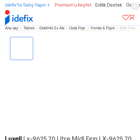
idefix’te Satış Yapın
Premium'u Keşfet
Evlilik Destek
Gamer
Ana sayfa
Teknoloji
Elektrikli Ev Aletleri
Gıda Pişirme
Fırınlar & Pişiriciler
Midi Fırınlar
Luxell
Lx-9625 70 Litre Midi Fırın LX-9625 70