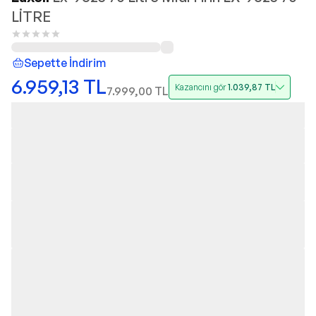
LİTRE
Sepette İndirim
6.959,13
TL
Kazancını gör
1.039,87
TL
7.999,00
TL