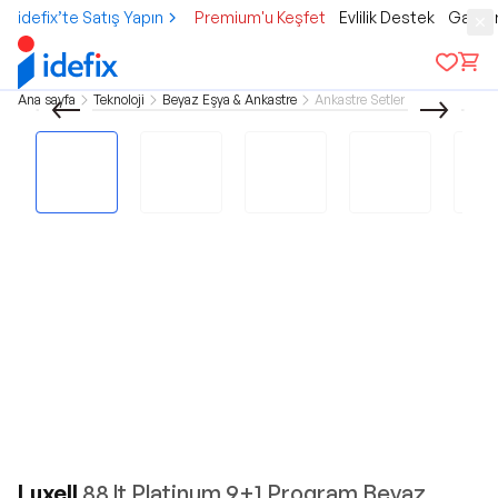
idefix’te Satış Yapın
Premium'u Keşfet
Evlilik Destek
Gamer
Ana sayfa
Teknoloji
Beyaz Eşya & Ankastre
Ankastre Setler
Luxell
88 lt Platinum 9+1 Program Beyaz