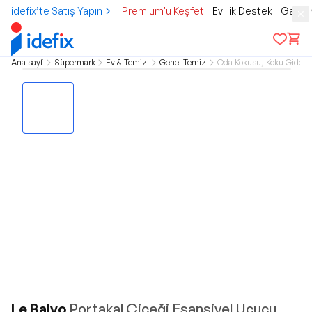
idefix’te Satış Yapın
Premium'u Keşfet
Evlilik Destek
Gamer
Ana sayfa
Süpermarket
Ev & Temizlik
Genel Temizlik
Oda Kokusu, Koku Gideric
Le Balvo
Portakal Çiçeği Esansiyel Uçucu