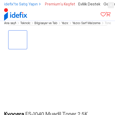
idefix’te Satış Yapın
Premium'u Keşfet
Evlilik Destek
Gamer
Ana sayfa
Teknoloji
Bilgisayar ve Tablet
Yazıcı
Yazıcı Sarf Malzemeleri
Toner
Kyocera
FS-1040 Muadil Toner 2.5K