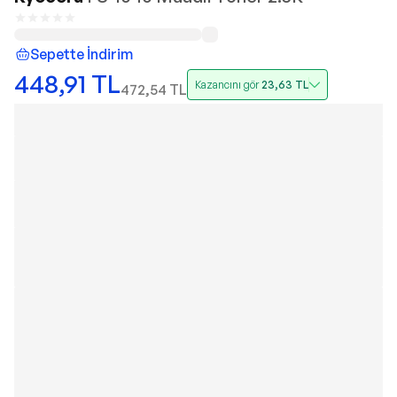
Sepette İndirim
448,91
TL
Kazancını gör
23,63
TL
472,54
TL