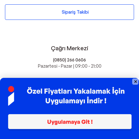
Sipariş Takibi
Çağrı Merkezi
(0850) 266 0606
Pazartesi - Pazar | 09:00 - 21:00
idefix'te Satış Yapın
Popüler Markalar
Farmasi
Xiaomi
Fissler
Kawai
Hankook
Lavazza
Fashcolle
Pro Plan