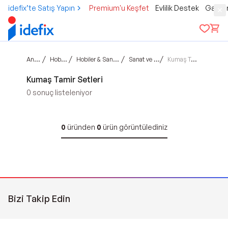
idefix’te Satış Yapın
Premium'u Keşfet
Evlilik Destek
Gamer
Ana sayfa
/
/
/
/
Hobi & Kültür
Hobiler & Sanatsal Çalışmalar
Sanat ve El İşi Setleri
Kumaş Tamir Setleri
Kumaş Tamir Setleri
0
sonuç listeleniyor
0
üründen
0
ürün görüntülediniz
Bizi Takip Edin