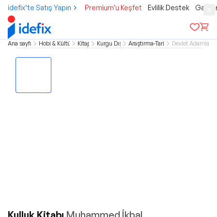
idefix’te Satış Yapın
Premium'u Keşfet
Evlilik Destek
Gamer
Ana sayfa
Hobi & Kültür
Kitap
Kurgu Dışı
Araştırma-Tarih
Devlet Adamları
Kulluk Kitabı
Muhammed İkbal