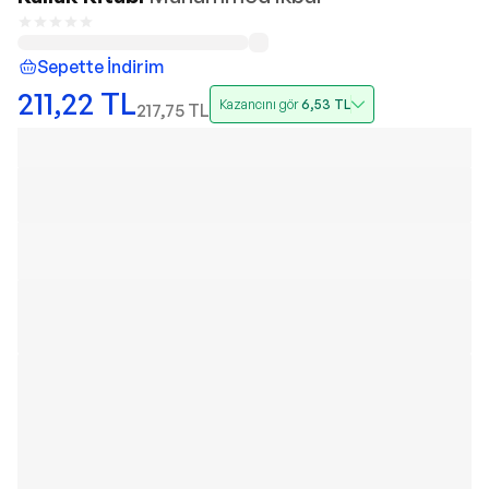
Sepette İndirim
211,22
TL
Kazancını gör
6,53
TL
217,75
TL