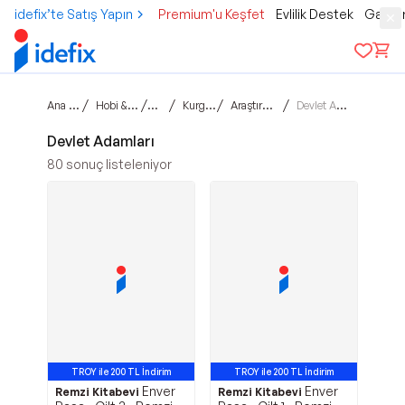
idefix’te Satış Yapın
Premium'u Keşfet
Evlilik Destek
Gamer
Ana sayfa
/
/
/
/
/
Hobi & Kültür
Kitap
Kurgu Dışı
Araştırma-Tarih
Devlet Adamları
Devlet Adamları
80
sonuç listeleniyor
TROY ile 200 TL İndirim
TROY ile 200 TL İndirim
Enver
Enver
Remzi Kitabevi
Remzi Kitabevi