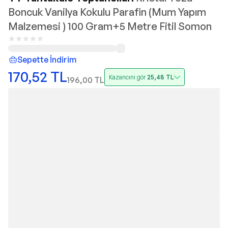
Boncuk Vanilya Kokulu Parafin (Mum Yapım
Malzemesi ) 100 Gram+5 Metre Fitil Somon
Sepette İndirim
170,52
TL
Kazancını gör
25,48
TL
196,00
TL