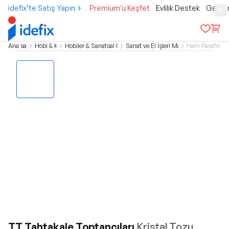
idefix’te Satış Yapın
Premium'u Keşfet
Evlilik Destek
Gamer
Ana sayfa
Hobi & Kültür
Hobiler & Sanatsal Çalışmalar
Sanat ve El İşleri Malzemeleri
Ham Parafin 
TT Tahtakale Toptancıları
Kristal Tozu