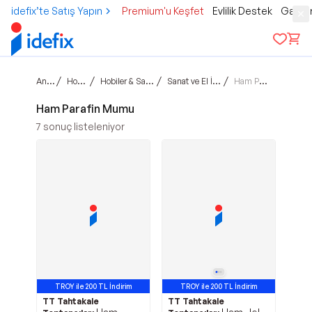
idefix’te Satış Yapın
Premium'u Keşfet
Evlilik Destek
Gamer
Ana sayfa
/
/
/
/
Hobi & Kültür
Hobiler & Sanatsal Çalışmalar
Sanat ve El İşleri Malzemeleri
Ham Parafin Mumu
Ham Parafin Mumu
7
sonuç listeleniyor
TROY ile 200 TL İndirim
TROY ile 200 TL İndirim
TT Tahtakale
TT Tahtakale