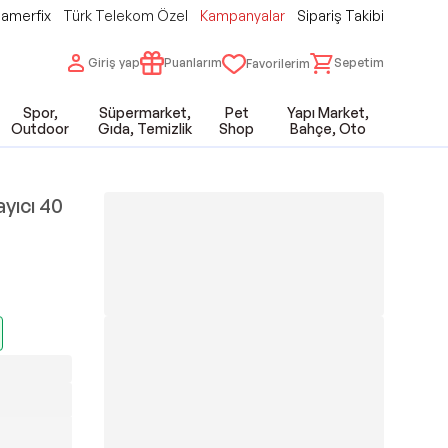
amerfix
Türk Telekom Özel
Kampanyalar
Sipariş Takibi
Giriş yap
Puanlarım
Sepetim
Favorilerim
Spor,
Süpermarket,
Pet
Yapı Market,
Outdoor
Gıda, Temizlik
Shop
Bahçe, Oto
yıcı 40