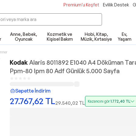
Premium'u Keşfet
Evlilik Destek
G
Anne, Bebek,
Kozmetik ve
Hobi, Kitap,
Ev,
r
Oyuncak
Kişisel Bakım
Müzik, Kırtasiye
Yaşam
nner
Kodak
Alaris 8011892 E1040 A4 Döküman Tara
Ppm-80 Ipm 80 Adf Günlük 5.000 Sayfa
Sepette İndirim
27.767,62
TL
Kazancını gör
1.772,40
TL
29.540,02
TL