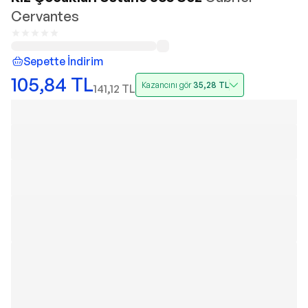
Cervantes
Sepette İndirim
105,84
TL
Kazancını gör
35,28
TL
141,12
TL