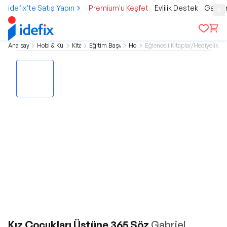
idefix’te Satış Yapın
Premium'u Keşfet
Evlilik Destek
Gamer
Ana sayfa
Hobi & Kültür
Kitap
Eğitim Başvuru
Hobi
Eğlenceli Kitaplar/Hediyelik Ki
Kız Çocukları Üstüne 365 Söz
Gabriel