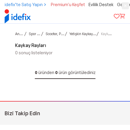
idefix’te Satış Yapın
Premium'u Keşfet
Evlilik Destek
Gamer
Ana sayfa
/
/
/
/
Spor & Outdoor
Scooter, Paten, Kaykay
Yetişkin Kaykay ve Aksesuarları
Kaykay Rayları
Kaykay Rayları
0
sonuç listeleniyor
0
üründen
0
ürün görüntülediniz
Bizi Takip Edin