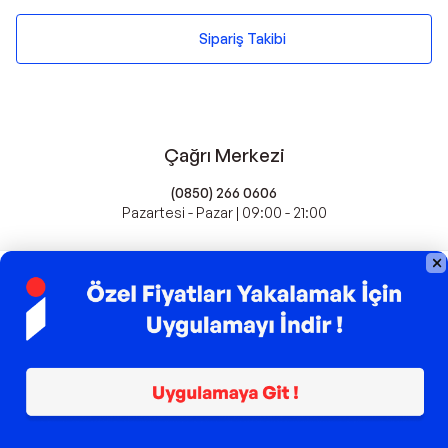
Sipariş Takibi
Çağrı Merkezi
(0850) 266 0606
Pazartesi - Pazar | 09:00 - 21:00
idefix'te Satış Yapın
Popüler Markalar
Farmasi
Xiaomi
Fissler
Kawai
Hankook
Lavazza
Fashcolle
Pro Plan