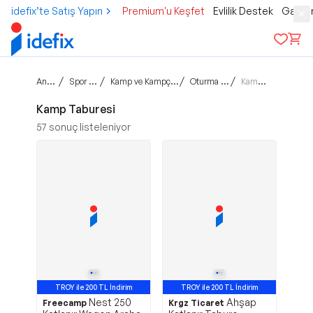
idefix’te Satış Yapın
Premium'u Keşfet
Evlilik Destek
Gamer
Ana sayfa
/
/
/
/
Spor & Outdoor
Kamp ve Kampçılık Malzemeleri
Oturma & Dinlenme
Kamp Taburesi
Kamp Taburesi
57
sonuç listeleniyor
TROY ile 200 TL İndirim
TROY ile 200 TL İndirim
Nest 250
Ahşap
Avantajlı Ürün
Freecamp
Krgz Ticaret