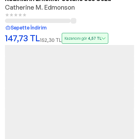
Catherine M. Edmonson
Sepette İndirim
147,73
TL
Kazancını gör
4,57
TL
152,30
TL