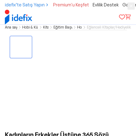
idefix’te Satış Yapın
Premium'u Keşfet
Evlilik Destek
Gamer
Ana sayfa
Hobi & Kültür
Kitap
Eğitim Başvuru
Hobi
Eğlenceli Kitaplar/Hediyelik Ki
Kadınların Erkekler Üstüne 365 Sözü