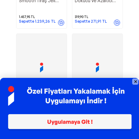
Smooth Tıraş Jeli
Dökücü Ve Azaltıcı
198GR
200 ml - Kadın
1.457,95
TL
319,90
TL
Sepette
1.239,26
TL
Sepette
271,91
TL
TROY ile 200 TL İndirim
TROY ile 200 TL İndirim
Satin Care
Satin Care
Gillette
Gillette
Traş Jeli Sensitive 75
Shea Butter Kadın
Ml
Tıraş Jeli 200 ml
289,37
TL
352,49
TL
Sepette
245,96
TL
Sepette
299,62
TL