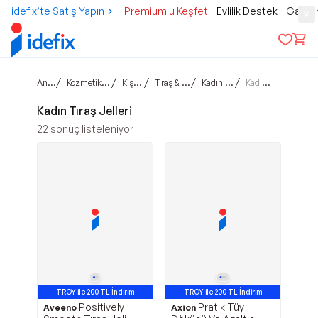
idefix’te Satış Yapın
Premium'u Keşfet
Evlilik Destek
Gamer
Ana sayfa
/
/
/
/
/
Kozmetik & Kişisel Bakım
Kişisel Bakım
Tıraş & Ağda Ürünleri
Kadın Tıraş Ürünleri
Kadın Tıraş Jelleri
Kadın Tıraş Jelleri
22
sonuç listeleniyor
TROY ile 200 TL İndirim
TROY ile 200 TL İndirim
Positively
Pratik Tüy
Aveeno
Axion