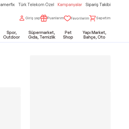
amerfix
Türk Telekom Özel
Kampanyalar
Sipariş Takibi
Giriş yap
Puanlarım
Sepetim
Favorilerim
Spor,
Süpermarket,
Pet
Yapı Market,
Outdoor
Gıda, Temizlik
Shop
Bahçe, Oto