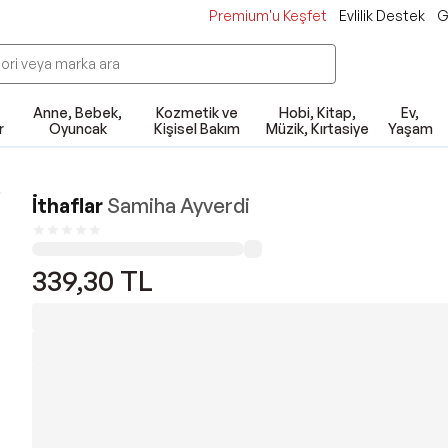
Premium'u Keşfet
Evlilik Destek
G
Anne, Bebek,
Kozmetik ve
Hobi, Kitap,
Ev,
r
Oyuncak
Kişisel Bakım
Müzik, Kırtasiye
Yaşam
İthaflar
Samiha Ayverdi
339,30
TL