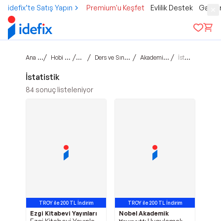
idefix’te Satış Yapın
Premium'u Keşfet
Evlilik Destek
Gamer
Ana sayfa
/
/
/
/
/
Hobi & Kültür
Kitap
Ders ve Sınav Kitapları
Akademik Kitaplar
İstatistik
İstatistik
84
sonuç listeleniyor
TROY ile 200 TL İndirim
TROY ile 200 TL İndirim
Ezgi Kitabevi Yayınları
Nobel Akademik