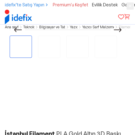
idefix’te Satış Yapın
Premium'u Keşfet
Evlilik Destek
Gamer
Ana sayfa
Teknoloji
Bilgisayar ve Tablet
Yazıcı
Yazıcı Sarf Malzemeleri
Filament
İstanbul Filament
PLA Gold Altın 3D Baskı