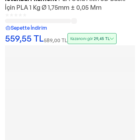
İçin PLA 1 Kg Ø 1,75mm ± 0,05 Mm
Sepette İndirim
559,55
TL
Kazancını gör
29,45
TL
589,00
TL