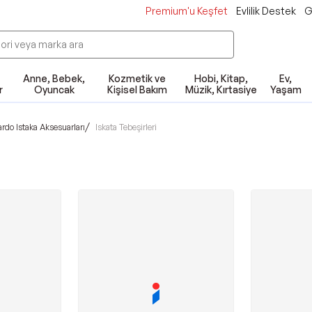
Premium'u Keşfet
Evlilik Destek
G
Anne, Bebek,
Kozmetik ve
Hobi, Kitap,
Ev,
r
Oyuncak
Kişisel Bakım
Müzik, Kırtasiye
Yaşam
/
ardo Istaka Aksesuarları
Iskata Tebeşirleri