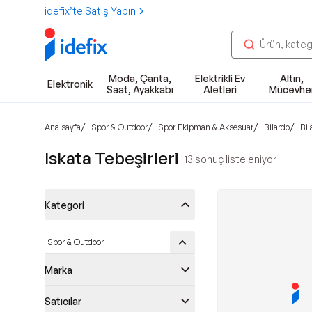
idefix’te Satış Yapın
Moda, Çanta,
Elektrikli Ev
Altın,
Elektronik
Saat, Ayakkabı
Aletleri
Mücevhe
/
/
/
/
Ana sayfa
Spor & Outdoor
Spor Ekipman & Aksesuar
Bilardo
Bil
Iskata Tebeşirleri
13
sonuç listeleniyor
Kategori
Spor & Outdoor
Marka
Satıcılar