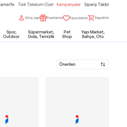
amerfix
Türk Telekom Özel
Kampanyalar
Sipariş Takibi
Giriş yap
Puanlarım
Sepetim
Favorilerim
Spor,
Süpermarket,
Pet
Yapı Market,
Outdoor
Gıda, Temizlik
Shop
Bahçe, Oto
Önerilen