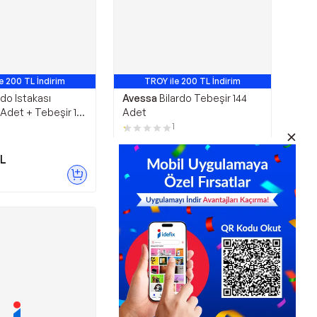
e 200 TL İndirim
TROY ile 200 TL İndirim
antajlı Ürün
Avantajlı Ürün
rdo Istakası
Avessa
Bilardo Tebeşir 144
 Adet + Tebeşir 12
Adet
ka Ucu 10 Adet +
1
Adet Takım3
L
2.280,00
TL