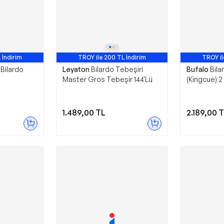
 İndirim
TROY ile 200 TL İndirim
TROY il
Avantajlı Ürün
Av
 Bilardo
Leyaton
Bilardo Tebeşiri
Bufalo
Bila
Master Gros Tebeşir 144'Lü
(Kingcue) 2
Adet + Ista
Eldiven 2 
1.489,00
TL
2.189,00
T