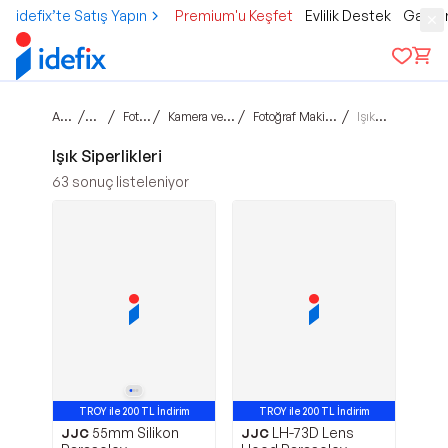
idefix’te Satış Yapın
Premium'u Keşfet
Evlilik Destek
Gamer
Ana sayfa
/
/
/
/
/
Teknoloji
Foto & Kamera
Kamera ve Optik Aksesuarları
Fotoğraf Makinesi Lensi Aksesuarları
Işık Siperlikleri
Işık Siperlikleri
63
sonuç listeleniyor
TROY ile 200 TL İndirim
TROY ile 200 TL İndirim
55mm Silikon
LH-73D Lens
JJC
JJC