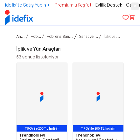
idefix’te Satış Yapın
Premium'u Keşfet
Evlilik Destek
Gamer
Ana sayfa
/
/
/
/
Hobi & Kültür
Hobiler & Sanatsal Çalışmalar
Sanat ve El İşi Araçları
İplik ve Yün Araçları
İplik ve Yün Araçları
53
sonuç listeleniyor
TROY ile 200 TL İndirim
TROY ile 200 TL İndirim
Trendhobievi
Trendhobievi