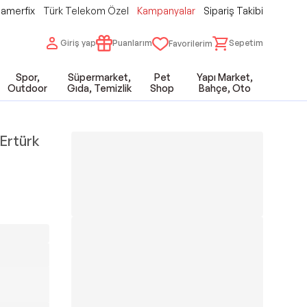
amerfix
Türk Telekom Özel
Kampanyalar
Sipariş Takibi
Giriş yap
Puanlarım
Sepetim
Favorilerim
Spor,
Süpermarket,
Pet
Yapı Market,
Outdoor
Gıda, Temizlik
Shop
Bahçe, Oto
Ertürk