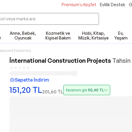
Premium'u Keşfet
Evlilik Destek
G
Anne, Bebek,
Kozmetik ve
Hobi, Kitap,
Ev,
r
Oyuncak
Kişisel Bakım
Müzik, Kırtasiye
Yaşam
ness and Economics
İnternational Construction Projects
Tahsin 
Sepette İndirim
151,20
TL
Kazancını gör
50,40
TL
201,60
TL