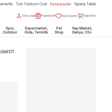
amerfix
Türk Telekom Özel
Kampanyalar
Sipariş Takibi
Giriş yap
Puanlarım
Sepetim
Favorilerim
Spor,
Süpermarket,
Pet
Yapı Market,
Outdoor
Gıda, Temizlik
Shop
Bahçe, Oto
olektif