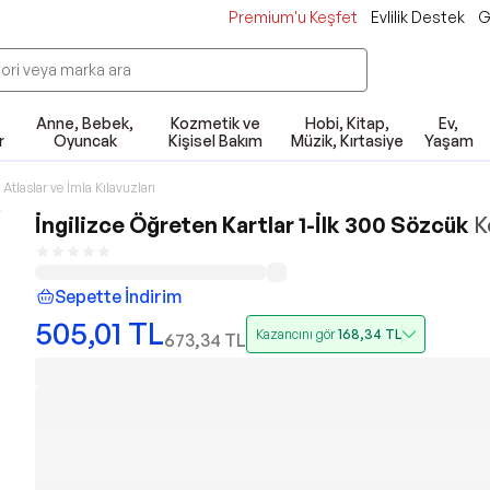
Premium'u Keşfet
Evlilik Destek
G
Anne, Bebek,
Kozmetik ve
Hobi, Kitap,
Ev,
r
Oyuncak
Kişisel Bakım
Müzik, Kırtasiye
Yaşam
 Atlaslar ve İmla Kılavuzları
İngilizce Öğreten Kartlar 1-İlk 300 Sözcük
K
Sepette İndirim
505,01
TL
Kazancını gör
168,34
TL
673,34
TL