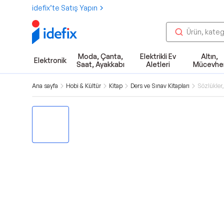
idefix’te Satış Yapın
Moda, Çanta,
Elektrikli Ev
Altın,
Elektronik
Saat, Ayakkabı
Aletleri
Mücevhe
Ana sayfa
Hobi & Kültür
Kitap
Ders ve Sınav Kitapları
Sözlükler,