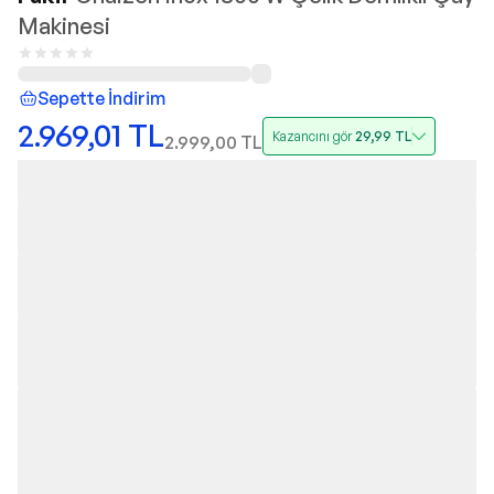
Makinesi
Sepette İndirim
2.969,01
TL
Kazancını gör
29,99
TL
2.999,00
TL