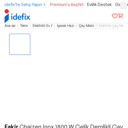
idefix’te Satış Yapın
Premium'u Keşfet
Evlilik Destek
Gamer
Ana sayfa
Teknoloji
Elektrikli Ev Aletleri
İçecek Hazırlama
Çay Makineleri
Elektrikli Çay Makin
Fakir
Chaizen Inox 1800 W Çelik Demlikli Çay