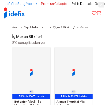
idefix’te Satış Yapın
Premium'u Keşfet
Evlilik Destek
Gamer
Ana sayfa
/
/
/
/
Yapı Market & Bahçe
Bahçe
Çiçek & Bitki Yetiştirme
İç Mekan Bitkileri
İç Mekan Bitkileri
810
sonuç listeleniyor
TROY ile 200 TL İndirim
TROY ile 200 TL İndirim
Medinilla
Mis
Betonish
Alanya Tropikal