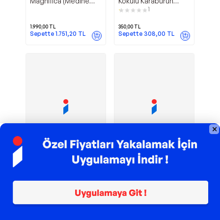
Magnifica (Medine
Kokulu Karaburun
Gülü)
Nergiz (Nergis)
1
Soğanı 10 Adet
1.990,00
TL
350,00
TL
Sepette
1.751,20
TL
Sepette
308,00
TL
TROY ile 200 TL İndirim
TROY ile 200 TL İndirim
Lucky
Scarlet
Betonish
Asya'Sbazaar
Bamboo (Şans
Pearl Sümbül
Bambusu) (10 Adet)
Soğanı(3 Adet)
3.090,00
TL
99,00
TL
Sepette
2.719,20
TL
Sepette
87,12
TL